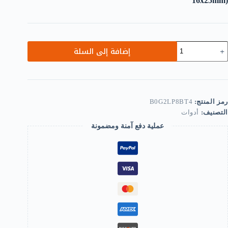
16x25mm)
مية
إضافة إلى السلة
طع)
ثبتات
اصلة،
سامير
اصلة
رمز المنتج:
B0G2LP8BT4
ن
التصنيف:
أدوات
لفولاذ
عملية دفع آمنة ومضمونة
لمقاوم
لصدأ
فضي
1
2
م)-
B0G2LP8BT