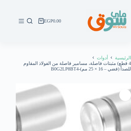
لتجاوز
لى
لمحتوى
EGP
0.00
عربة
التسوق
الرئيسية
أدوات
4 قطع) مثبتات فاصلة، مسامير فاصلة من الفولاذ المقاوم
للصدأ (فضي – 16 × 25 مم)-B0G2LP8BT4