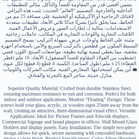
يضمن أقصى قدر من المقاومة للصدأ والتآكل. مثالي للتطبيقات
الداخلية والخارجية. التصميم “العائم” الحديث: تثبت هذه البراغي
لافتاتك الزجاجية أو الأكريليكية أو الخشبية على مسافة 25 مم من
الحائط، مما يخلق تأثيرًا بصريًا جذابًا ثلاثي الأبعاد. تطبيقات متعددة
الاستخدامات: مثالية لـ: إطارات الصور وعروض الأعمال الفنية.
اللافتات التجارية واللوحات التجارية في المكاتب. حاملات زجاجية
مثبتة على الحائط ولوحات عرض. سهولة التركيب: يسمح التصميم
البسيط المكون من قطعتين بالتركيب السريع والآمن باستخدام أجهزة
مخفية، مما يعطي لمسة نهائية نظيفة. مواصفات المنتج: اللون: فضي
(تشطيب من الفولاذ المقاوم للصدأ المصقول). الأبعاد: 16 ملم (قطر
الغطاء) x 25 ملم (طول المباعد). الكمية: 4 قطع (4 قطع) لكل عبوة.
💼 أين يمكن استخدامها: المعارض الفنية. مكاتب الشركات واللوبيات.
منازل حديثة. متاجر البيع بالتجزئة والفنادق.
Superior Quality Material: Crafted from durable Stainless Steel,
ensuring maximum resistance to rust and corrosion. Perfect for both
indoor and outdoor applications. Modern “Floating” Design: These
screws hold your glass, acrylic, or wooden signs 25mm away from the
wall, creating an attractive, three-dimensional visual effect. Versatile
Applications: Ideal for: Picture Frames and Artwork displays.
Commercial Signage and brand plaques in offices. Wall Mount Glass
Holders and display panels. Easy Installation: The simple two-piece
design allows for quick, secure mounting with concealed hardware,
giving a clean finish. Product Specifications: Color: Silver (Brushed