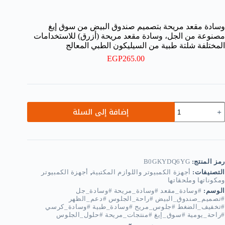
وسادة مقعد مريحة بتصميم صندوق البيض من سوق إيغ
مصنوعة من الجل، وسادة مقعد مريحة (أزرق) للاستخدامات
المختلفة شلتة طبية من السيليكون الطبي المعالج
EGP
265.00
مية
إضافة إلى السلة
سادة
قعد
ريحة
تصميم
ندوق
لبيض
رمز المنتج:
B0GKYDQ6YG
ن
التصنيفات:
أجهزة الكمبيوتر واللوازم المكتبية
,
أجهزة الكمبيوتر
وق
ومكوناتها وملحقاتها
يغ
الوسم:
#وسادة_مقعد #وسادة_مريحة #وسادة_جل
صنوعة
#تصميم_صندوق_البيض #راحة_الجلوس #دعم_الظهر
ن
#تخفيف_الضغط #جلوس_مريح #وسادة_طبية #وسادة_كرسي
لجل،
#راحة_يومية #سوق_إيغ #منتجات_مريحة #حلول_الجلوس
سادة