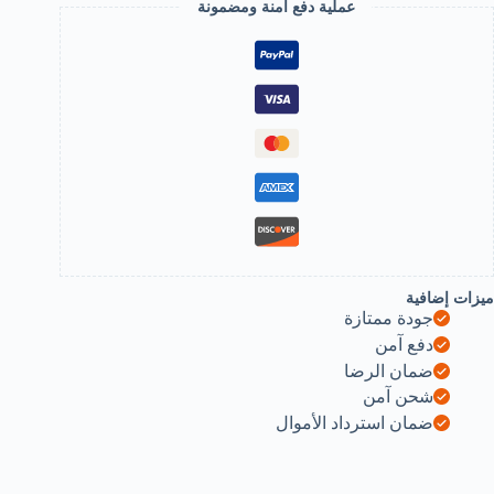
عملية دفع آمنة ومضمونة
قعد
ريحة
أزرق)
لاستخدامات
لمختلفة
لتة
بية
ن
لسيليكون
لطبي
لمعالج
ميزات إضافية
جودة ممتازة
دفع آمن
ضمان الرضا
شحن آمن
ضمان استرداد الأموال