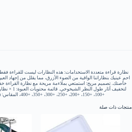
نظارة قراءة متعددة الاستخدامات: هذه النظارات ليست للقراءة فقط، ب
احمِ عينيك بنظاراتنا الواقية من الضوء الأزرق، مما يقلل من إجهاد ا
خاصتك. تصميم مريح: استمتعي بملاءمة مريحة مع نظارة القراءة خفيف
+100، +150، +200، +250، +300، +350، +400، المقاس: (تقريبًا) عرض الإطار: 135 ملم، عرض نصف الإطار: 51 ملم، ارتفاع الإطار: 34 ملم، عرض الأنف: 17 ملم، طول الذراع: 135 ملم.
منتجات ذات صلة