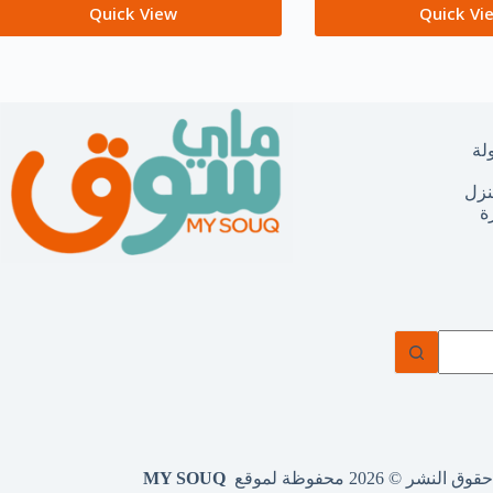
Quick View
Quick Vi
لة
نزل
ة
وق النشر © 2026 محفوظة لموقع
MY SOUQ