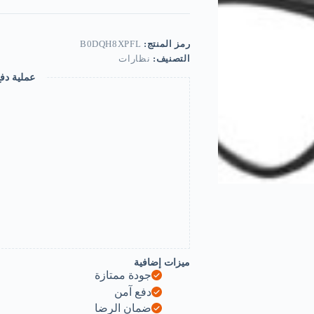
عين
القطة
للنساء
نظارات
رمز المنتج:
B0DQH8XPFL
مكبرة
التصنيف:
نظارات
مضادة
عملية دف
لضوء
الكمبيوتر
الأزرق،
عدسات
شفافة
بإطار
أسود-
-
B0DQH7S1VD
ميزات إضافية
جودة ممتازة
دفع آمن
ضمان الرضا