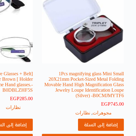
e Glasses + Belt
1Pcs magnifying glass Mini Small
 Or Brown
20X21mm Pocket-Sized Metal Folding
me Hand glasses.-
Movable Hand High Magnification Glass
B0DBLZHF5S
Jewelry Loupe Identification Loupe
(Silver) -B0CMJMYTF6
EGP
285.00
EGP
745.00
نظارات
مجوهرات
,
نظارات
إضافة إلى السلة
إضافة إلى ال