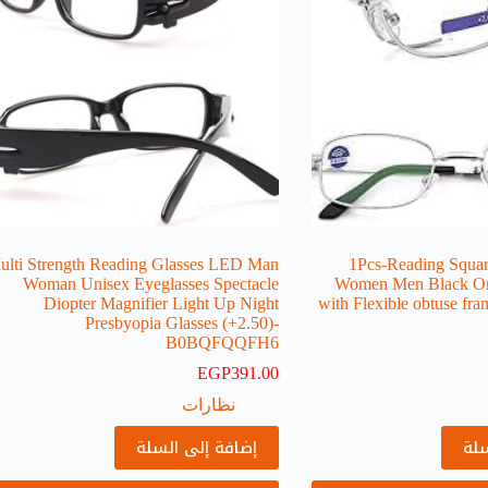
ulti Strength Reading Glasses LED Man
[1Pcs-Reading Squar
Woman Unisex Eyeglasses Spectacle
Holder ] Women Men Black
Diopter Magnifier Light Up Night
with Flexible obtuse fra
Presbyopia Glasses (+2.50)-
B0BQFQQFH6
EGP
391.00
نظارات
سلة
إضافة إلى السلة