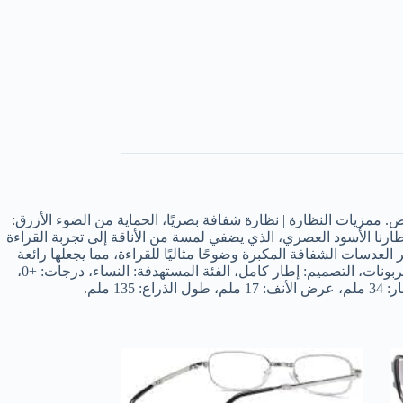
. ممزيات النظارة | نظارة شفافة بصريًا، الحماية من الضوء الأزرق:
طارنا الأسود العصري، الذي يضفي لمسة من الأناقة إلى تجربة القراءة
دسات الشفافة المكبرة وضوحًا مثاليًا للقراءة، مما يجعلها رائعة
لتخفيف آثار طول النظر الشيخوخي. قائمة محتويات العبوة: 1 × نظارة قراءة، المواصفات: مادة الإطار: بولي كربونات، مادة العدسة: بولي كربونات، التصميم: إطار كامل، الفئة المستهدفة: النساء، درجات: +0،