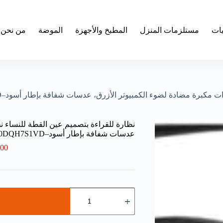
يات
مستلزمات المنزل
المطبخ والأجهزة
الموضة
من نحن
كبرة مضادة لضوء الكمبيوتر الأزرق، عدسات شفافة بإطار أسود–B0DQH7S1VD
نظارة للقراءة بتصميم عين القطة للنساء ن
عدسات شفافة بإطار أسود–B0DQH7S1VD
.00
كمية
نظارة
للقراءة
بتصميم