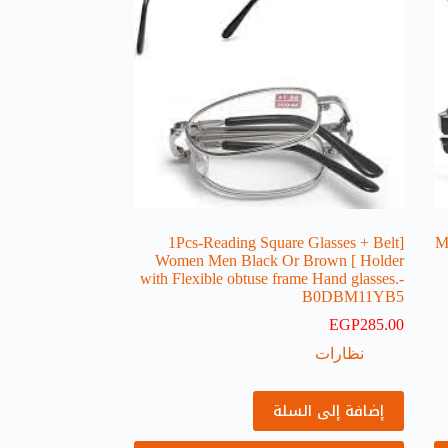
[1Pcs-Reading Square Glasses + Belt
M
Holder ] Women Men Black Or Brown
with Flexible obtuse frame Hand glasses.-
B0DBM11YB5
EGP
285.00
نظارات
إضافة إلى السلة