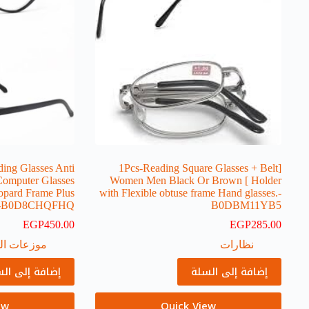
ing Glasses Anti
[1Pcs-Reading Square Glasses + Belt
Computer Glasses
Holder ] Women Men Black Or Brown
opard Frame Plus
with Flexible obtuse frame Hand glasses.-
es-B0D8CHQFHQ
B0DBM11YB5
EGP
450.00
EGP
285.00
نظارات
موزعات ال
إضافة إلى السلة
إضافة إلى ال
ew
Quick View