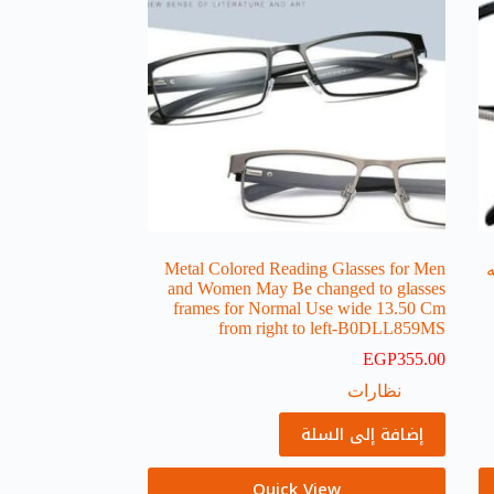
Metal Colored Reading Glasses for Men
and Women May Be changed to glasses
frames for Normal Use wide 13.50 Cm
from right to left-B0DLL859MS
EGP
355.00
نظارات
إضافة إلى السلة
Quick View