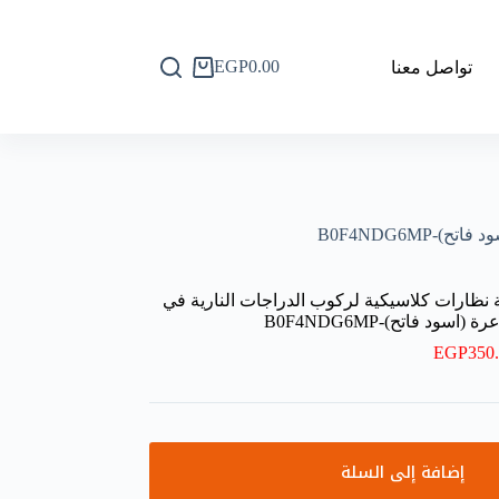
EGP
0.00
تواصل معنا
عربة
التسوق
B0F4NDG6M
ية نظارات كلاسيكية لركوب الدراجات النارية في
د فاتح)-B0F4NDG6MP
EGP
350
إضافة إلى السلة