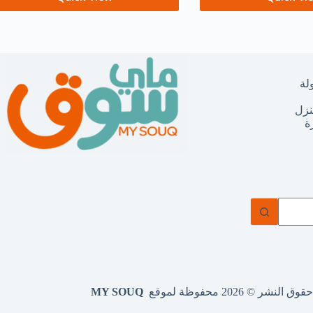
لة
نزل
ة
وق النشر © 2026 محفوظة لموقع
MY SOUQ