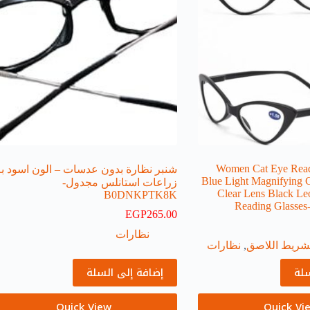
Women Cat Eye Read
شنبر نظارة بدون عدسات – الون اسود به
Blue Light Magnifying 
زراعات استانلس مجدول-
Clear Lens Black Le
B0DNKPTK8K
Reading Glass
EGP
265.00
نظارات
شريط اللاصق
,
نظارات
سلة
إضافة إلى السلة
Quick View
Quick Vi