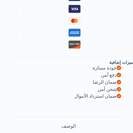
ن
لفولاذ
لمقاوم
لصدأ،
مقبض
سود،
ي
قص
سكين
قطيع
ميزات إضافية
غير
جودة ممتازة
تعدد
دفع آمن
لاستخدامات
ضمان الرضا
شحن آمن
ضمان استرداد الأموال
الوصف