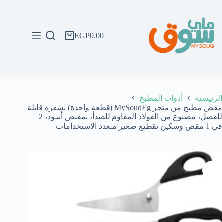
لتجاوز
لى
لمحتوى
EGP
0.00
عربة
التسوق
الرئيسية
أدوات المطبخ
مقص مطبخ من متجر MySouqEg (قطعة واحدة) بشفرة قابلة
للفصل، مصنوع من الفولاذ المقاوم للصدأ، بمقبض أسود، 2
في 1 مقص وسكين تقطيع صغير متعدد الاستخدامات