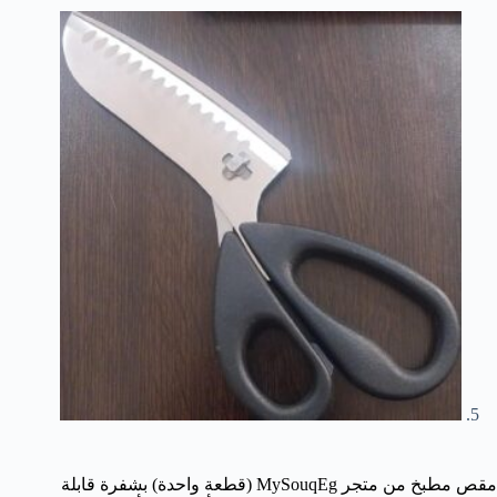
مقص مطبخ من متجر MySouqEg (قطعة واحدة) بشفرة قابلة