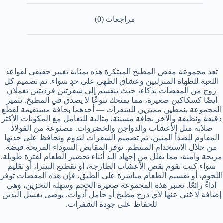
مراجعات (0)
تعد مجموعة مقص المطبخ المبتكرة هذه بمثابة تغيير حقيقي لقواعد
اللعبة للطهاة المنزليين وعشاق الطهي على حدٍ سواء. تم تصميم كل
زوج من المقصات بذكاء، حيث ينقسم إلى شفرتين فرديتين تعملان
أيضًا كسكاكين صغيرة، مما يمنحك تنوعًا لا يصدق في المطبخ. تتميز
المجموعة بنمطين مميزين للشفرات — أحدهما بحافة مستقيمة لقطع
دقيقة ونظيفة والآخر بحافة مسننة، مثالية للتعامل مع المكونات الأكثر
صلابة مثل الأعشاب والدواجن والخضروات. مصنوعة من الفولاذ
المقاوم للصدأ المتين، تم تصميم الشفرات لتدوم وتحافظ على حدتها
من خلال الاستخدام المنتظم. توفر المقابض السوداء المريحة قبضة
مريحة وآمنة، مما يقلل من إجهاد اليد أثناء تحضير الطعام لفترة طويلة.
سواء كنت تقوم بقص الأعشاب الطازجة، أو تقطيع البيتزا، أو تقليم
اللحوم، أو تقسيم الطعام مباشرة على الطبق، فإن هذه المقصات توفر
أداءً رائعًا. تعتبر هذه المجموعة صغيرة الحجم وسهلة التخزين، وهي
إضافة لا غنى عنها لأي درج مطبخ أو حامل أدوات. يوصى بغسل اليدين
للحفاظ على جودة الشفرات.