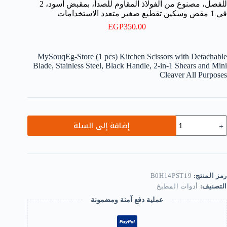
للفصل، مصنوع من الفولاذ المقاوم للصدأ، بمقبض أسود، 2
في 1 مقص وسكين تقطيع صغير متعدد الاستخدامات
EGP
350.00
MySouqEg-Store (1 pcs) Kitchen Scissors with Detachable
Blade, Stainless Steel, Black Handle, 2-in-1 Shears and Mini
Cleaver All Purposes
مية
إضافة إلى السلة
قص
طبخ
ن
تجر
MySouqE
قطعة
رمز المنتج:
B0H14PST19
احدة)
التصنيف:
أدوات المطبخ
شفرة
عملية دفع آمنة ومضمونة
ابلة
لفصل،
صنوع