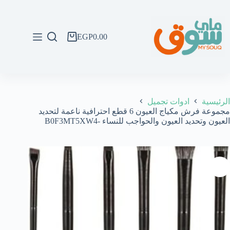
لتجاوز
لى
لمحتوى
EGP
0.00
عربة
التسوق
الرئيسية
ادوات تجميل
مجموعة فرش مكياج العيون 6 قطع احترافية ناعمة لتحديد
العيون وتحديد العيون والحواجب للنساء -B0F3MT5XW4