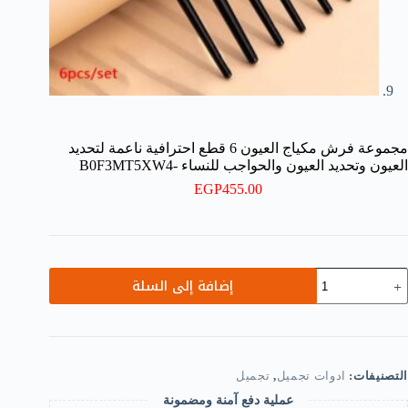
مجموعة فرش مكياج العيون 6 قطع احترافية ناعمة لتحديد
العيون وتحديد العيون والحواجب للنساء -B0F3MT5XW4
EGP
455.00
مية
إضافة إلى السلة
جموعة
رش
كياج
لعيون
طع
التصنيفات:
ادوات تجميل
,
تجميل
حترافية
عملية دفع آمنة ومضمونة
اعمة