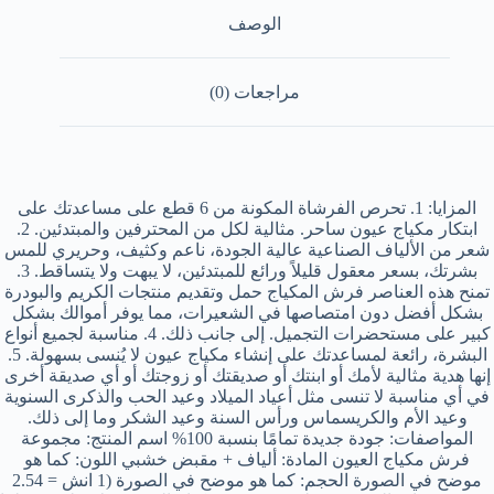
الوصف
مراجعات (0)
المزايا: 1. تحرص الفرشاة المكونة من 6 قطع على مساعدتك على
ابتكار مكياج عيون ساحر. مثالية لكل من المحترفين والمبتدئين. 2.
شعر من الألياف الصناعية عالية الجودة، ناعم وكثيف، وحريري للمس
بشرتك، بسعر معقول قليلاً ورائع للمبتدئين، لا يبهت ولا يتساقط. 3.
تمنح هذه العناصر فرش المكياج حمل وتقديم منتجات الكريم والبودرة
بشكل أفضل دون امتصاصها في الشعيرات، مما يوفر أموالك بشكل
كبير على مستحضرات التجميل. إلى جانب ذلك. 4. مناسبة لجميع أنواع
البشرة، رائعة لمساعدتك على إنشاء مكياج عيون لا يُنسى بسهولة. 5.
إنها هدية مثالية لأمك أو ابنتك أو صديقتك أو زوجتك أو أي صديقة أخرى
في أي مناسبة لا تنسى مثل أعياد الميلاد وعيد الحب والذكرى السنوية
وعيد الأم والكريسماس ورأس السنة وعيد الشكر وما إلى ذلك.
المواصفات: جودة جديدة تمامًا بنسبة 100% اسم المنتج: مجموعة
فرش مكياج العيون المادة: ألياف + مقبض خشبي اللون: كما هو
موضح في الصورة الحجم: كما هو موضح في الصورة (1 انش = 2.54