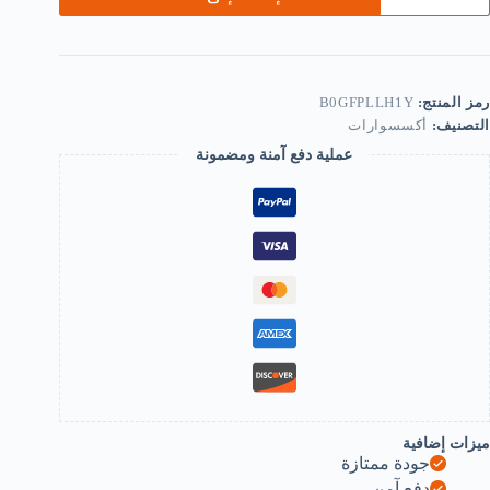
جموعة
واتم
وهيمية
تيقة
تراصة،
صنوعة
رمز المنتج:
B0GFPLLH1Y
ن
التصنيف:
أكسسوارات
بيكة
عملية دفع آمنة ومضمونة
ضية،
1
طع،
تصاميم
ندسية
تنوعة
ع
حجار
يروزية،
قاس
15-
1
م،
لوان
تنوعة
ميزات إضافية
جودة ممتازة
دفع آمن