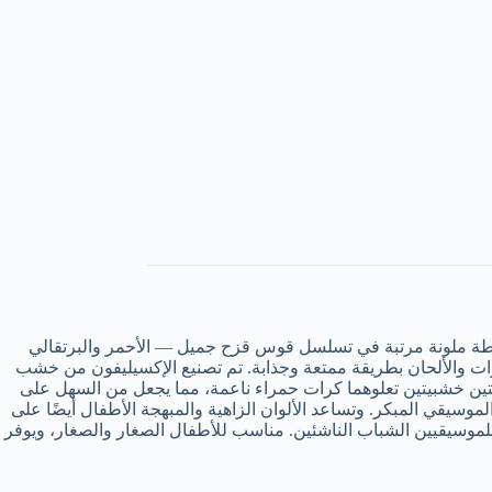
ير على متعة الموسيقى من خلال لعبة الإكسيليفون الخشبية النابضة بالحياة! تتميز هذه الآلة الموسيقية المبهجة بـ 8 أشرطة ملونة مرتبة في تسلسل قوس قزح جميل — الأحمر والبرتقالي
وات والألحان بطريقة ممتعة وجذابة. تم تصنيع الإكسيليفون من خشب
ين خشبيتين تعلوهما كرات حمراء ناعمة، مما يجعل من السهل على
لموسيقي المبكر. وتساعد الألوان الزاهية والمبهجة الأطفال أيضًا على
 للموسيقيين الشباب الناشئين. مناسب للأطفال الصغار والصغار، ويوفر