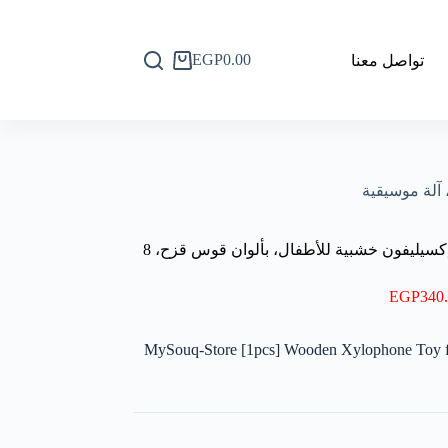
EGP
0.00
تواصل معنا
عربة
التسوق
متجر سوق ماي سوك [قطعة واحدة] لعبة إكسيليفون خشبية للأطفال، بألوان قوس قزح، 8
EGP
340
MySouq-Store [1pcs] Wooden Xylophone Toy fo