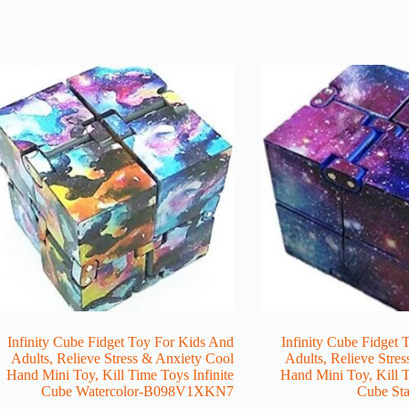
Infinity Cube Fidget Toy For Kids And
Infinity Cube Fidget
Adults, Relieve Stress & Anxiety Cool
Adults, Relieve Stre
Hand Mini Toy, Kill Time Toys Infinite
Hand Mini Toy, Kill T
Cube Watercolor-B098V1XKN7
Cube S