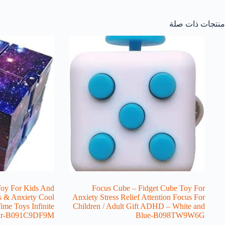
منتجات ذات صلة
 Toy For Kids And
Focus Cube – Fidget Cube Toy For
ss & Anxiety Cool
Anxiety Stress Relief Attention Focus For
ime Toys Infinite
Children / Adult Gift ADHD – White and
tar-B091C9DF9M
Blue-B098TW9W6G