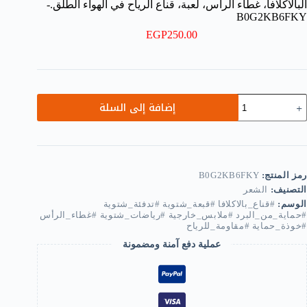
البالاكلافا، غطاء الرأس، لعبة، قناع الرياح في الهواء الطلق.-
B0G2KB6FKY
EGP
250.00
مية
إضافة إلى السلة
ناع
لوجه
لشتوي،
طاء
لرأس،
وذة
رمز المنتج:
B0G2KB6FKY
لحماية،
التصنيف:
الشعر
بعة
الوسم:
#قناع_بالاكلافا #قبعة_شتوية #تدفئة_شتوية
لبالاكلافا،
#حماية_من_البرد #ملابس_خارجية #رياضات_شتوية #غطاء_الرأس
طاء
#خوذة_حماية #مقاومة_للرياح
لرأس،
عملية دفع آمنة ومضمونة
عبة،
ناع
لرياح
ي
لهواء