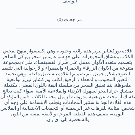
الوصف
مراجعات (0)
قلادة يوركشاير تيرير هذه رائعة وحيوية، وهي إكسسوار مبهج لمحبي
الكلاب وعشاق المجوهرات على حدٍ سواء. يتميز سحر يوركي الساحر
بتصميم متعدد الألوان مذهل على طراز الفسيفساء، مليء بمجموعة
متنوعة من الألوان الزرقاء والحمراء والصفراء والأرجوانية التي تلتقط
الضوء بشكل جميل. تم تصميم القلادة بتفاصيل دقيقة، وهي تجسد
التعبير المحبوب والمعطف الرقيق لكلب يوركشاير تيرير بواقعية
ملحوظة. يتم تعليق السحر من سلسلة أنيقة باللون الفضي، مكتملة
بمشبك جراد البحر لسهولة الارتداء والملاءمة الآمنة. سواء كنت تعالج
نفسك أو تبحث عن هدية مدروسة لزميل محب للكلاب، فمن المؤكد أن
هذه القلادة الجذابة ستثير المحادثات وتجلب الابتسامة على وجه أي
شخص. مثالية للنزهات غير الرسمية أو التجمعات الاحتفالية أو الملابس
اليومية، تضيف هذه القطعة المرحة والأنيقة لمسة من اللون
والشخصية إلى أي زي.