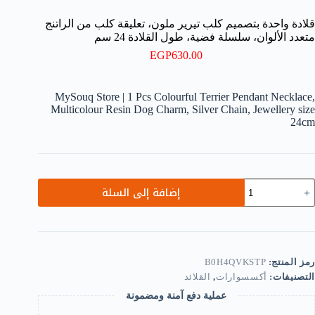
قلادة واحدة بتصميم كلب تيرير ملون، تعليقة كلب من الراتنج
متعدد الألوان، سلسلة فضية، طول القلادة 24 سم
EGP
630.00
MySouq Store | 1 Pcs Colourful Terrier Pendant Necklace,
Multicolour Resin Dog Charm, Silver Chain, Jewellery size
24cm
مية
إضافة إلى السلة
لادة
احدة
تصميم
لب
يرير
لون،
رمز المنتج:
B0H4QVKSTP
عليقة
التصنيفات:
أكسسوارات
,
القلائد
لب
عملية دفع آمنة ومضمونة
ن
لراتنج