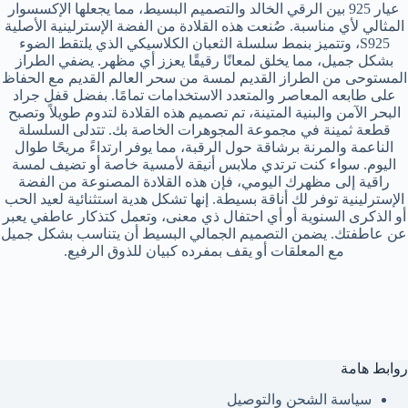
عيار 925 بين الرقي الخالد والتصميم البسيط، مما يجعلها الإكسسوار
المثالي لأي مناسبة. صُنعت هذه القلادة من الفضة الإسترلينية الأصلية
S925، وتتميز بنمط سلسلة الثعبان الكلاسيكي الذي يلتقط الضوء
بشكل جميل، مما يخلق لمعانًا رقيقًا يعزز أي مظهر. يضفي الطراز
المستوحى من الطراز القديم لمسة من سحر العالم القديم مع الحفاظ
على طابعه المعاصر والمتعدد الاستخدامات تمامًا. بفضل قفل جراد
البحر الآمن والبنية المتينة، تم تصميم هذه القلادة لتدوم طويلاً وتصبح
قطعة ثمينة في مجموعة المجوهرات الخاصة بك. تتدلى السلسلة
الناعمة والمرنة برشاقة حول الرقبة، مما يوفر ارتداءً مريحًا طوال
اليوم. سواء كنت ترتدي ملابس أنيقة لأمسية خاصة أو تضيف لمسة
راقية إلى مظهرك اليومي، فإن هذه القلادة المصنوعة من الفضة
الإسترلينية توفر لك أناقة بسيطة. إنها تشكل هدية استثنائية لعيد الحب
أو الذكرى السنوية أو أي احتفال ذي معنى، وتعمل كتذكار عاطفي يعبر
عن عاطفتك. يضمن التصميم الجمالي البسيط أن يتناسب بشكل جميل
مع المعلقات أو يقف بمفرده كبيان للذوق الرفيع.
روابط هامة
سياسة الشحن والتوصيل