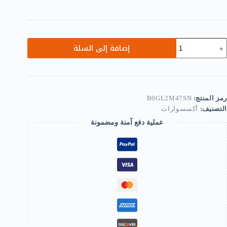
مية
إضافة إلى السلة
لادة
ن
بيكة
ضية
لرجال
النساء
رمز المنتج:
B0GL2M47SN
التصنيف:
أكسسوارات
لسلة
عملية دفع آمنة ومضمونة
رنة
طول
5
م
(20
وصة)
وار
نيق
لمسة
هائية
صقولة