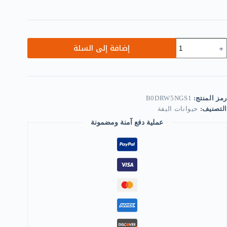
مية
إضافة إلى السلة
لادة
ضادة
لضياع
ن
ت
وم،
رمز المنتج:
B0DRW5NGS1
طاقة
التصنيف:
حيوانات اليفة
حمل
عملية دفع آمنة ومضمونة
لاسم
العنوان
الهاتف
البولدوج
البولدوغ،
كسسوارات
لكلاب،
طعة
م