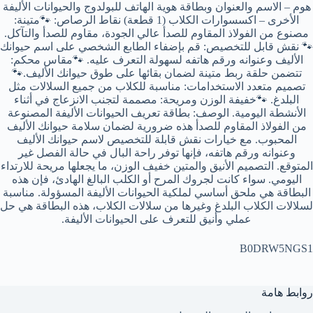
هوم – الاسم والعنوان وبطاقة هوية الهاتف للبولدوج والحيوانات الأليفة
الأخرى – اكسسوارات الكلاب (1 قطعة) نقاط الرصاص: 🐾متينة:
مصنوع من الفولاذ المقاوم للصدأ عالي الجودة، مقاوم للصدأ والتآكل.
🐾 نقش قابل للتخصيص: قم بإضفاء الطابع الشخصي على اسم حيوانك
الأليف وعنوانه ورقم هاتفه لسهولة التعرف عليه. 🐾مقاس محكم:
تتضمن حلقة ربط متينة لضمان بقائها على طوق حيوانك الأليف.🐾
تصميم متعدد الاستخدامات: مناسبة للكلاب من جميع السلالات مثل
البلدغ. 🐾خفيفة الوزن ومريحة: مصممة لتجنب الانزعاج في أثناء
الأنشطة اليومية. الوصف: بطاقة تعريف الحيوانات الأليفة المصنوعة
من الفولاذ المقاوم للصدأ هذه ضرورية لضمان سلامة حيوانك الأليف
المحبوب. مع خيارات نقش قابلة للتخصيص لاسم حيوانك الأليف
وعنوانه ورقم هاتفه، فإنها توفر راحة البال في حالة الفصل غير
المتوقع. التصميم الأنيق والمتين خفيف الوزن، ما يجعلها مريحة للارتداء
اليومي. سواء كانت لجروك المرح أو الكلب البالغ الهادئ، فإن هذه
البطاقة هي ملحق أساسي لملكية الحيوانات الأليفة المسؤولة. مناسبة
لسلالات الكلاب البلدغ وغيرها من سلالات الكلاب، هذه البطاقة هي حل
عملي وأنيق للتعرف على الحيوانات الأليفة.
B0DRW5NGS1
روابط هامة