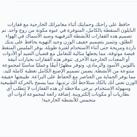
حافظ على راحتك وحمايتك أثناء مغامراتك الخارجية مع قفازات
النايلون المنقطة بالكامل، المتوفرة في عبوة مكونة من زوج واحد. تم
تصميم هذه القفازات للأنشطة الترفيهية وصيد الأسماك في الهواء
الطلق، وتتميز بتصميم خفيف الوزن وجيد التهوية يحافظ على يديك
باردة ومريحة حتى أثناء الاستخدام لفترة طويلة. يوفر الملمس المنقط
قبضة موثوقة، مما يجعلها مثالية للتعامل مع قضبان الصيد أو الأدوات
أو المعدات الخارجية الأخرى. تتوفر هذه القفازات بخيارات أنيقة
باللونين الأسود والرمادي، وتوفر مظهرًا أنيقًا وعمليًا مناسبًا لمجموعة
متنوعة من الأنشطة. يضمن تصميم الإصبع الكامل تغطية كاملة لليد،
مما يوفر الحماية من العناصر مع الحفاظ على البراعة. طبيعتها خفيفة
الوزن تعني أنك بالكاد ستلاحظ أنك ترتديها، مما يسمح بالحركة الطبيعية
وسهولة الاستخدام. يرجى ملاحظة أن هذه القفازات لا تتطلب أي
بطاريات أو مكونات إلكترونية. إضافة رائعة لمجموعة أدوات أي
متحمس للأنشطة الخارجية!