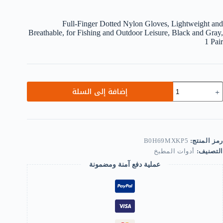
Full-Finger Dotted Nylon Gloves, Lightweight and
Breathable, for Fishing and Outdoor Leisure, Black and Gray,
1 Pair
مية
إضافة إلى السلة
فازات
ايلون
نقطة
غطي
لأصابع
الكامل،
رمز المنتج:
B0H69MXKP5
فيفة
التصنيف:
أدوات المطبخ
لوزن
عملية دفع آمنة ومضمونة
جيدة
لتهوية،
ناسبة
لصيد
الأنشطة
لخارجية،
اللونين