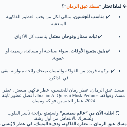
💎
لماذا تختار “
مسك عبق الرمان
”؟
✔️
مناسب للجنسين
، مثالي لكل من يحب العطور الفاكهية
المنعشة.
✔️
ثبات ممتاز وفوحان معتدل
يناسب كل الأذواق.
✔️
يليق بجميع الأوقات
، سواء صباحية أو مسائية، رسمية أو
عفوية.
✔️ تركيبة فريدة من الفواكه والمسك تمنحك رائحة متوازنة تبقى
في الذاكرة.
مسك عبق الرمان، عطر رمان للجنسين، عطر فاكهي منعش، عطر
مسك وفواكه، Ibrahim Al Qurashi Musk Perfume، أفضل عطور ثابتة
2024، عطر للجنسين فواكه ومسك
🛒
اطلبه الآن من “عالم سمسم”
واستمتع برائحة تأسر القلوب
وتُشعرك بالانتعاش من أول رشة.
مسك عبق الرمان… نضارة الفاكهة، ودفء المسك، في عطر لا يُنسى.