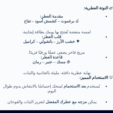
🌿
النوتة العطرية:
مقدمة العطر:
🍏
برغموت – كشمش أسود – تفاح
لمسة منعشة تُفتتح بها يومك بطاقة إيجابية.
قلب العطر:
🌳
خشب الأرز – باتشولي – كراميل
مزيج فاخر يضفي عمقًا ورقيًا فريدًا.
قاعدة العطر:
🍇
مسك – عنبر – رمان
نهاية عطرية دافئة، مليئة بالجاذبية والثبات.
💡
الاستخدام المميز:
يُستخدم
بعد الاستحمام
لمنحك إحساسًا بالانتعاش يدوم طوال
اليوم.
يمكن
مزجه مع عطرك المفضل
لتعزيز الثبات والفوحان.