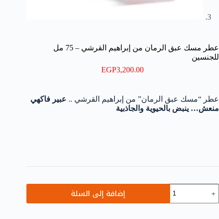
عطر مسك عبق الرمان من إبراهيم القرشي – 75 مل
للجنسين
EGP
3,200.00
عطر “مسك عبق الرمان” من إبراهيم القرشي ..
عبير فاكهي
منعش… ينبض بالحيوية والجاذبية
مية
إضافة إلى السلة
طر
سك
بق