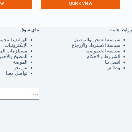
ew
Quick View
روابط هامة
ماي سوق
سياسة الشحن والتوصيل
الهواتف المحمو
سياسة الاسترداد والإرجاع
الإلكترونيات
سياسة الخصوصية
مستلزمات الم
الشروط والأحكام
المطبخ والأجهز
اتصل بنا
الموضة
وظائف
من نحن
تواصل معنا
لا
توجد
نتائج
حق