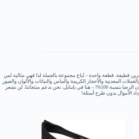
زين قطيفة. قطعة واحدة – تُباع مجموعة بالجملة لذا فهي مثالية لمن
لات المعدنية والأحجار الكريمة والماس والنباتات والألوان والصور
وقراءة المطبوعات الصغيرة وغيرها الكثير. حجم مريح – صغيرة وخفيفة الوزن وقابلة للحمل حتى تتمكن من وضعها في جيبك مباشرة. ضمان الرضا بنسبة 100%! – هنا في باينابل، نحن ندعم منتجاتنا. لن نشعر