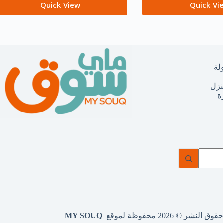
Quick View
Quick Vi
لة
نزل
ة
وق النشر © 2026 محفوظة لموقع
MY SOUQ