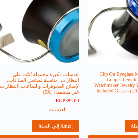
Clip On Eyeglass M
عدسات مكبرة محمولة تُثبّت على
Loupes Lens Je
النظارات، مناسبة لصانعي الساعات،
Watchmaker Jewelry 
لإصلاح المجوهرات والساعات (النظارات
Included Glasses)
غير متضمنة) (5X)
EGP
385.00
العدسات
سلة
إضافة إلى السلة