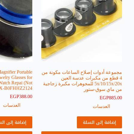
agnifier Portable
مجموعة أدوات إصلاح الساعات مكونة من
welry Glasses for
4 قطع من مكبرات عدسة العين
Watch Repai (Not
5x/10/15x/20x للمجوهرات مكبرة زجاجية
 20X-B0FHHZ2124
من ماي سوق-ستور
EGP
388.00
EGP
885.00
العدسات
العدسات
إضافة إلى السلة
إضافة إلى ال