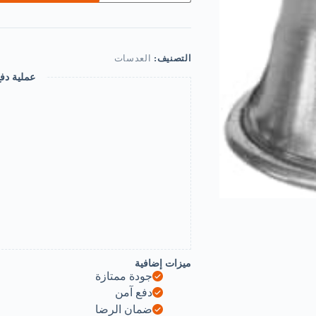
معدنية
10
أضعاف،
عدسة
مكبرة
التصنيف:
العدسات
بحلقة
عملية دف
عين
واحدة
لتصليح
الساعات
والماس
والعملات
المعدنية
والنباتات
والأحجار
الكريمة
والطوابع
والساعات
وغيرها،
لون
أسود
ميزات إضافية
جودة ممتازة
دفع آمن
ضمان الرضا