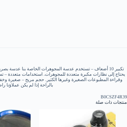
تكبير 10 أضعاف – تستخدم عدسة المجوهرات الخاصة بنا عدسة بص
يحتاج إلى نظارات مكبرة متعددة للمجوهرات. استخدامات متعددة – تست
بالراحة إذا لم يكن عملاؤنا راضين بنسبة 100% عن منتجاتنا، وهذا هو السبب في أننا نقدم ضمان
B0CSZF4R39
منتجات ذات صلة