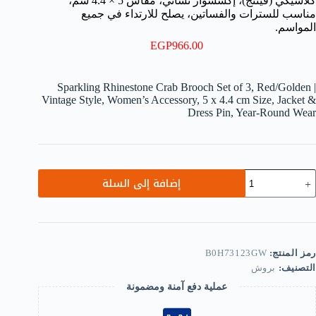
كلاسيكي (فينتج)، إكسسوار نسائي، مقاس 5 × 4.4 سم،
مناسب للسترات والفساتين، يصلح للارتداء في جميع
المواسم.
EGP
966.00
Sparkling Rhinestone Crab Brooch Set of 3, Red/Golden |
Vintage Style, Women’s Accessory, 5 x 4.4 cm Size, Jacket &
Dress Pin, Year-Round Wear
مية
إضافة إلى السلة
قم
بابيس
ينة
بروش)
لى
كل
رمز المنتج:
B0H73123GW
لطعون
التصنيف:
بروش
رصع
عملية دفع آمنة ومضمونة
أحجار
لراين
لمتلألئة