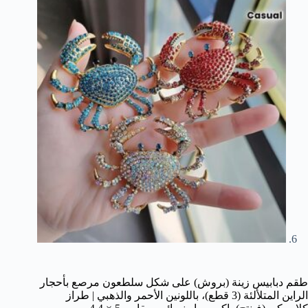
طقم دبابيس زينة (بروش) على شكل سلطعون مرصع بأحجار
الراين المتلألئة (3 قطع)، باللونين الأحمر والذهبي | طراز