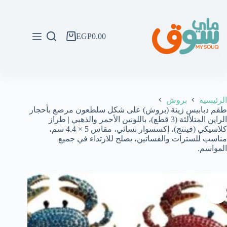
لتجاوز
لى
لمحتوى
EGP
0.00
عربة
التسوق
الرئيسية
بروش
طقم دبابيس زينة (بروش) على شكل سلطعون مرصع بأحجار
الراين المتلألئة (3 قطع)، باللونين الأحمر والذهبي | طراز
كلاسيكي (فينتج)، إكسسوار نسائي، مقاس 5 × 4.4 سم،
مناسب للسترات والفساتين، يصلح للارتداء في جميع
المواسم.