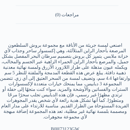
مراجعات (0)
اصنعي لمسة جريئة من الأناقة مع مجموعة بروش السلطعون
المرصعة بأحجار الراين المتلألئة، وهي إكسسوار ساحر وجذاب لأي
خزانة ملابس. يتميز كل بروش بتصميم سرطان البحر المفصل بشكل
جميل، والمرصع بأحجار الراين الحمراء الزاهية عبر الجسم والمخالب،
ويكمله عيون مذهلة على طراز اللازورد الأزرق ولمسة نهائية معدنية
ذهبية دافئة. يبلغ عرض هذه القطعة المدمجة والملفتة للنظر 5 سم
وارتفاعها 4.4 سم، وتضيف لمسة من السحر العتيق إلى أي زي. تتضمن
المجموعة 3 دبابيس، مما يمنحك خيارات متعددة لإكسسوارات
السترات والفساتين والأوشحة والمزيد. سواء كنت متجهًا إلى حفلة أو
ترتدي مظهرًا غير رسمي، فإن هذه الدبابيس تجلب سحرًا مرحًا
ومتطورًا. كما أنها تشكل هدية رائعة لأي شخص يقدر المجوهرات
الفريدة المستوحاة من الطراز القديم. مناسبة للارتداء على مدار العام
ومصممة بلمسة نهائية غير مطلية، تعد هذه المجموعة إضافة مبهجة
لأي مجموعة مجوهرات.
B0H73123GW