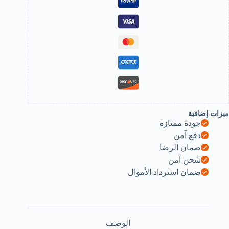
(3
طع)،
اللونين
لأحمر
الذهبي
راز
لاسيكي
فينتج)،
كسسوار
سائي،
قاس
ميزات إضافية
جودة ممتازة
4.
دفع آمن
م،
ضمان الرضا
ناسب
شحن آمن
لسترات
الفساتين،
ضمان استرداد الأموال
صلح
لارتداء
ي
ميع
لمواسم.
الوصف