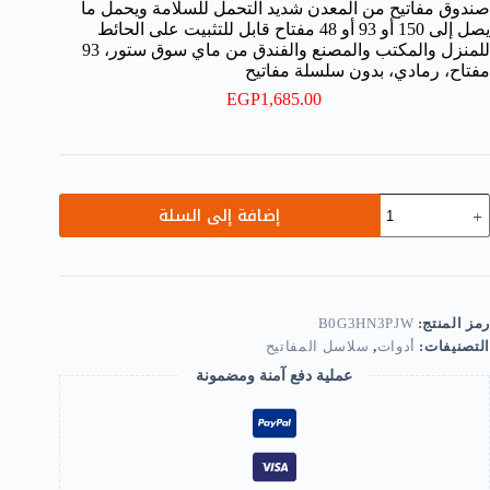
صندوق مفاتيح من المعدن شديد التحمل للسلامة ويحمل ما
يصل إلى 150 أو 93 أو 48 مفتاح قابل للتثبيت على الحائط
للمنزل والمكتب والمصنع والفندق من ماي سوق ستور، 93
مفتاح، رمادي، بدون سلسلة مفاتيح
EGP
1,685.00
مية
إضافة إلى السلة
ندوق
فاتيح
ن
لمعدن
ديد
لتحمل
رمز المنتج:
B0G3HN3PJW
لسلامة
التصنيفات:
أدوات
,
سلاسل المفاتيح
يحمل
عملية دفع آمنة ومضمونة
ا
صل
لى
15
و
9