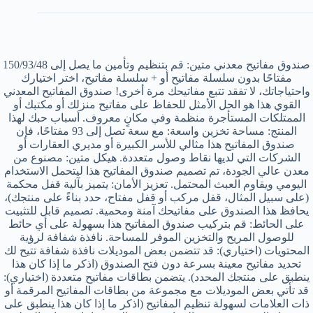
صندوق مفاتيح معدني متين: قم بتنظيم وتأمين ما يصل إلى 150/93/48
مفتاحًا بدون سلسلة مفاتيح أو + سلسلة مفاتيح، اختر اختيارك
واحتياجاتك، لا تفقد تتبع مفاتيحك مرة أخرى! صندوق المفاتيح المعدني
القوي هذا هو الحل الأمثل للحفاظ على مفاتيح منزلك أو مكتبك أو
الممتلكات المستأجرة منظمة وفي مكانٍ معروف. أسباب حبك لهذا
المنتج: مساحة تخزين واسعة: مع سعة تصل إلى 93 مفتاحًا، فإن
صندوق المفاتيح هذا مثالي للأسر الكبيرة أو مديري العقارات أو
الشركات التي لديها نقاط وصول متعددة. هيكل متين: مصنوع من
معدن عالي الجودة، تم تصميم صندوق المفاتيح هذا ليتحمل الاستخدام
اليومي ويقاوم العبث المحتمل. تعزيز الأمان: يتميز بآلية قفل محكمة
(على سبيل المثال، قفل مركب أو قفل مفتاح، حدد بناءً على منتجك)،
يحافظ هذا الصندوق على مفاتيحك آمنة ومحمية. تصميم قابل للتثبيت
على الحائط: قم بتركيب صندوق المفاتيح هذا بسهولة على أي حائط
للوصول المريح والتخزين الموفر للمساحة. نافذة شفافة لرؤية
المحتويات (اختياري): قد تتضمن بعض الموديلات نافذة شفافة تتيح لك
تحديد مفاتيح معينة بسرعة دون فتح الصندوق (اذكر ما إذا كان هذا
ينطبق على منتجك المحدد). يتضمن بطاقات مفاتيح متعددة (اختياري):
قد تأتي بعض الموديلات مع مجموعة من بطاقات المفاتيح المرقمة أو
ذات العلامات لسهولة تنظيم المفاتيح (اذكر ما إذا كان هذا ينطبق على