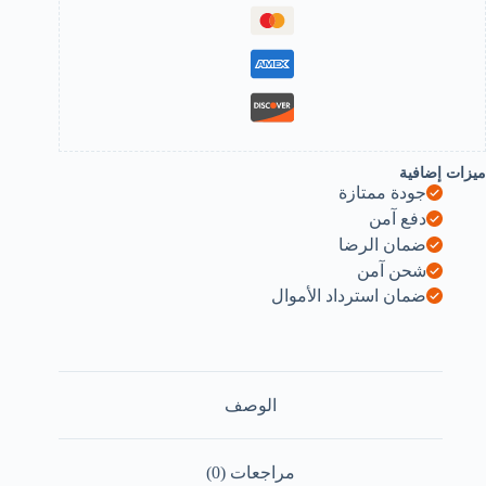
و
4
فتاح
ابل
لتثبيت
لى
لحائط
لمنزل
المكتب
ميزات إضافية
المصنع
جودة ممتازة
الفندق
دفع آمن
ن
اي
ضمان الرضا
وق
شحن آمن
تور،
ضمان استرداد الأموال
9
فتاح،
مادي،
دون
لسلة
فاتيح
الوصف
مراجعات (0)