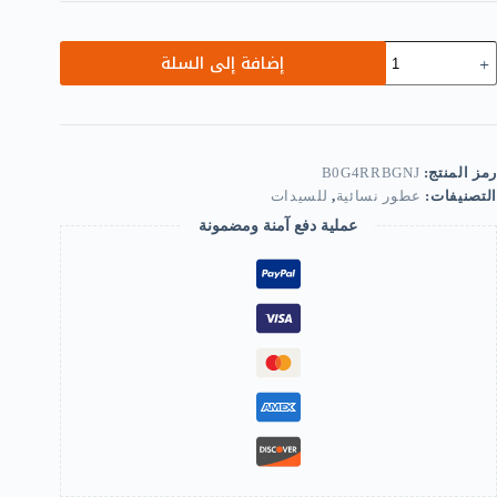
مية
إضافة إلى السلة
ال
روشيه
ناعة
دوية
صميم
رمز المنتج:
B0G4RRBGNJ
ميز
التصنيفات:
عطور نسائية
,
للسيدات
خطط
عملية دفع آمنة ومضمونة
اللونين
لأزرق
الرمادي
لعرض
15
الطول
84-
B0G4RRBGN