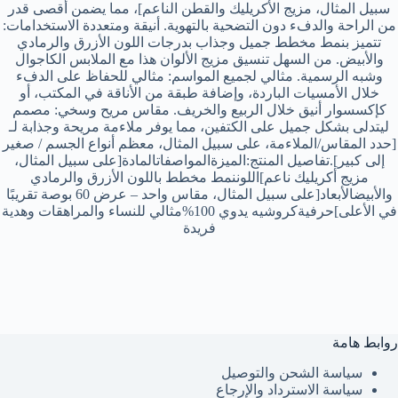
سبيل المثال، مزيج الأكريليك والقطن الناعم]، مما يضمن أقصى قدر
من الراحة والدفء دون التضحية بالتهوية. أنيقة ومتعددة الاستخدامات:
تتميز بنمط مخطط جميل وجذاب بدرجات اللون الأزرق والرمادي
والأبيض. من السهل تنسيق مزيج الألوان هذا مع الملابس الكاجوال
وشبه الرسمية. مثالي لجميع المواسم: مثالي للحفاظ على الدفء
خلال الأمسيات الباردة، وإضافة طبقة من الأناقة في المكتب، أو
كإكسسوار أنيق خلال الربيع والخريف. مقاس مريح وسخي: مصمم
ليتدلى بشكل جميل على الكتفين، مما يوفر ملاءمة مريحة وجذابة لـ
[حدد المقاس/الملاءمة، على سبيل المثال، معظم أنواع الجسم / صغير
إلى كبير].تفاصيل المنتج:الميزةالمواصفاتالمادة[على سبيل المثال،
مزيج أكريليك ناعم]اللوننمط مخطط باللون الأزرق والرمادي
والأبيضالأبعاد[على سبيل المثال، مقاس واحد – عرض 60 بوصة تقريبًا
في الأعلى]حرفيةكروشيه يدوي 100%مثالي للنساء والمراهقات وهدية
فريدة
روابط هامة
سياسة الشحن والتوصيل
سياسة الاسترداد والإرجاع