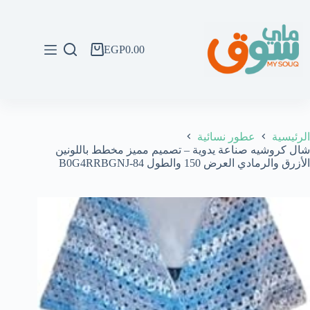
لتجاوز
لى
لمحتوى
EGP
0.00
عربة
التسوق
الرئيسية
عطور نسائية
شال كروشيه صناعة يدوية – تصميم مميز مخطط باللونين
الأزرق والرمادي العرض 150 والطول 84-B0G4RRBGNJ