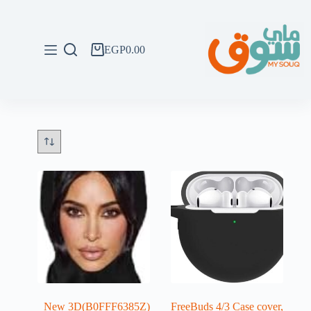
لتجاوز
لى
لمحتوى
EGP
0.00
عربة
التسوق
(B0FFF6385Z)New 3D
FreeBuds 4/3 Case cover,