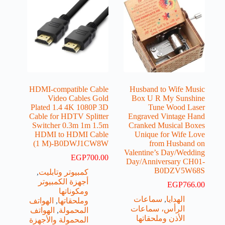
HDMI-compatible Cable
Husband to Wife Music
Video Cables Gold
Box U R My Sunshine
Plated 1.4 4K 1080P 3D
Tune Wood Laser
Cable for HDTV Splitter
Engraved Vintage Hand
Switcher 0.3m 1m 1.5m
Cranked Musical Boxes
HDMI to HDMI Cable
Unique for Wife Love
(1 M)-B0DWJ1CW8W
from Husband on
Valentine’s Day/Wedding
EGP
700.00
Day/Anniversary CH01-
B0DZV5W68S
كمبيوتر وتابليت
,
أجهزة الكمبيوتر
EGP
766.00
ومكوناتها
الهدايا
,
سماعات
وملحقاتها
,
الهواتف
الرأس، سماعات
المحمولة
,
الهواتف
الأذن وملحقاتها
المحمولة والأجهزة