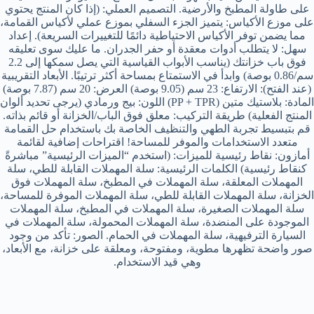
على طاولة المطبخ والأرضية. التصميم العملي: (إذا كان المنتج يحتوي
على موزع الأكياس: يتميز الجزء السفلي بموزع عملي لأكياس القمامة،
مما يضمن توفر الأكياس الاحتياطية دائمًا للتغييرات السريعة). إعداد
سهل: لا يتطلب أدوات معقدة أو حفر الجدران. ما عليك سوى تعليقه
فوق باب خزانتك (يناسب الأبواب القياسية التي يصل سمكها إلى 2.2
سم/0.86 بوصة) وابدأ في الاستمتاع بمساحة أكثر ترتيبًا. الأبعاد التقريبية
(عند الفتح): الارتفاع: 23 سم (9.05 بوصة) العرض: 20 سم (7.87 بوصة)
المادة: بلاستيك متين (PP + TPR) اللون: بيج ورمادي (يرجى تحديد ألوان
المنتج الفعلية) طريقة التركيب: معلق فوق الباب/الخزانة أو قائم بذاته.
قم بتبسيط تجربة الطهي والتنظيف الخاصة بك باستخدام حل القمامة
متعدد الاستخدامات والموفر للمساحة! اقتراحات إضافية لقائمة
أمازون: نقاط رئيسية للميزات: (استخدم “الميزات الرئيسية” مباشرةً
كنقاط رئيسية) الكلمات الرئيسية: سلة المهملات القابلة للطي، سلة
المهملات المعلقة، سلة المهملات في المطبخ، سلة المهملات فوق
الخزانة، سلة المهملات القابلة للطي، سلة المهملات الموفرة للمساحة،
سلة المهملات الصغيرة، سلة المهملات في المطبخ، سلة المهملات
الموجودة على المنضدة، سلة المهملات المحمولة، سلة المهملات في
السيارة الترفيهية، سلة المهملات في الحمام. الصور: تأكد من وجود
صور واضحة تظهرها مطوية، ومفتوحة، ومعلقة على خزانة، مع الأبعاد،
وهي قيد الاستخدام.