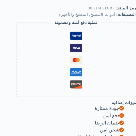
لطي
وفرة
رمز المنتج:
B0G1MGL6R7
لمساحة
التصنيفات:
أدوات المطبخ
,
المطبخ والأجهزة
(20×23
عملية دفع آمنة ومضمونة
م)-
B0G1MGL6R
ميزات إضافية
جودة ممتازة
دفع آمن
ضمان الرضا
شحن آمن