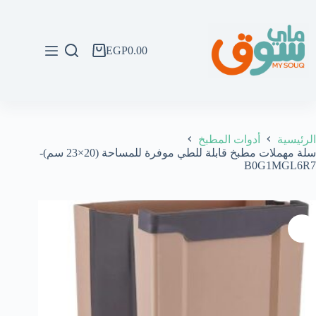
لتجاوز
لى
لمحتوى
EGP
0.00
عربة
التسوق
الرئيسية
أدوات المطبخ
سلة مهملات مطبخ قابلة للطي موفرة للمساحة (20×23 سم)-
B0G1MGL6R7