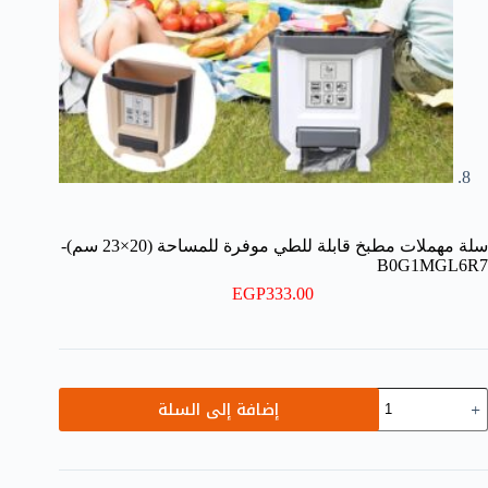
سلة مهملات مطبخ قابلة للطي موفرة للمساحة (20×23 سم)-
B0G1MGL6R7
EGP
333.00
مية
إضافة إلى السلة
لة
هملات
طبخ
ابلة