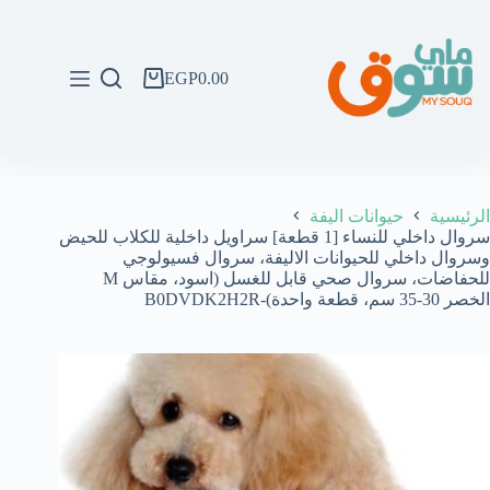
لتجاوز
لى
لمحتوى
EGP
0.00
عربة
التسوق
الرئيسية
حيوانات اليفة
سروال داخلي للنساء [1 قطعة] سراويل داخلية للكلاب للحيض
وسروال داخلي للحيوانات الاليفة، سروال فسيولوجي
للحفاضات، سروال صحي قابل للغسل (اسود، مقاس M
الخصر 30-35 سم، قطعة واحدة)-B0DVDK2H2R