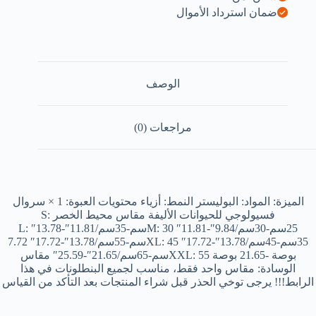
احدة)-
B0DVDK2H2
ضمان استرداد الأموال
الوصف
مراجعات (0)
الميزة: المواد: البوليستر النمط: أزياء محتويات العبوة: 1 × سروال
فسيولوجي للحيوانات الأليفة مقاس محيط الخصر S:
25سم-30سم/9.84″-11.81″ M: 30سم-35سم/11.81″-13.78″ L:
35سم-45سم/13.78″-17.72″ XL: 45سم-55سم/13.78″-17.72″ 7.72
بوصة -21.65 بوصة XXL: 55سم-65سم/21.65″-25.59″ مقاس
الوسادة: مقاس واحد فقط، مناسب لجميع البنطلونات في هذا
الرابط!!! يرجى توخي الحذر قبل شراء المنتجات بعد التأكد من القياس