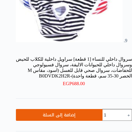
سروال داخلي للنساء [1 قطعة] سراويل داخلية للكلاب للحيض
وسروال داخلي للحيوانات الاليفة، سروال فسيولوجي
للحفاضات، سروال صحي قابل للغسل (اسود، مقاس M
الخصر 30-35 سم، قطعة واحدة)-B0DVDK2H2R
EGP
688.00
مية
إضافة إلى السلة
روال
اخلي
لنساء