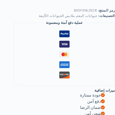
[1
طعة]
راويل
رمز المنتج:
B0DVDK2H2R
اخلية
التصنيفات:
حيوانات اليفة
,
ملابس الحيوانات الأليفة
لكلاب
عملية دفع آمنة ومضمونة
لحيض
سروال
اخلي
لحيوانات
لاليفة،
روال
سيولوجي
لحفاضات،
روال
حي
ابل
لغسل
اسود،
قاس
ميزات إضافية
لخصر
جودة ممتازة
30-
دفع آمن
3
م،
ضمان الرضا
طعة
شحن آمن