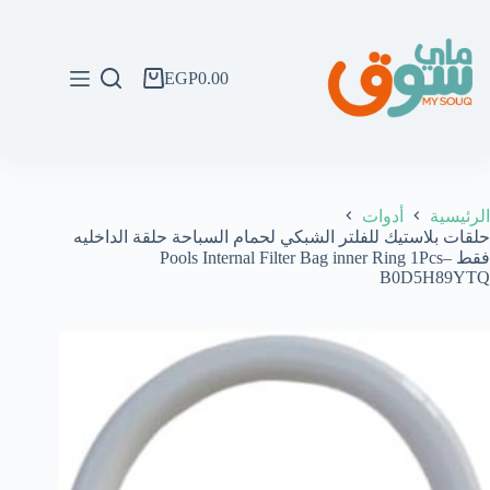
لتجاوز
لى
لمحتوى
EGP
0.00
عربة
التسوق
الرئيسية
أدوات
حلقات بلاستيك للفلتر الشبكي لحمام السباحة حلقة الداخليه
فقط Pools Internal Filter Bag inner Ring 1Pcs–
B0D5H89YTQ