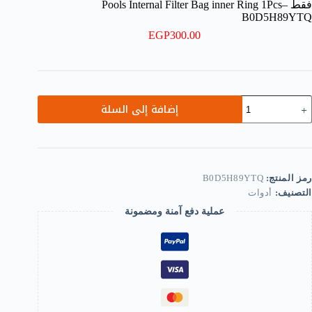
فقط Pools Internal Filter Bag inner Ring 1Pcs–
B0D5H89YTQ
EGP
300.00
مية
إضافة إلى السلة
لقات
لاستيك
لفلتر
لشبكي
حمام
لسباحة
رمز المنتج:
B0D5H89YTQ
لقة
التصنيف:
أدوات
لداخليه
عملية دفع آمنة ومضمونة
قط
Pool
Interna
Filte
Ba
inne
Rin
1Pcs