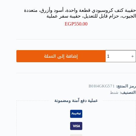
حقيبة كتف كروسبودي قطعة واحدة، أسود وأزرق، متعددة
الجيوب، حزام قابل للتعديل، حقيبة سفر عملية
EGP
550.00
مية
إضافة إلى السلة
قيبة
تف
روسبودي
طعة
احدة،
سود
رمز المنتج:
B0H4GKG571
أزرق،
التصنيف:
شنط
تعددة
عملية دفع آمنة ومضمونة
لجيوب،
زام
ابل
لتعديل،
قيبة
فر
ملية