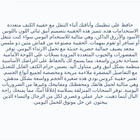
حافظ على تنظيمك وأناقتك أثناء التنقل مع حقيبة الكتف متعددة
الاستخدامات هذه. تتميز هذه الحقيبة بتصميم أنيق ثنائي اللون باللونين
الأسود والأزرق الداكن، وهي مثالية للاستخدام اليومي سواء كنت تتنقل
أو تسافر أو تقوم بمهمات. الحقيبة مصنوعة من قماش متين ذو ملمس
مجعد يضيف جمالية حضرية حديثة مع تحمل الارتداء اليومي. توفر
المقصورات والجيوب المتعددة المزودة بسحّاب على اللوحة الأمامية
مساحة تخزين واسعة، مما يسمح لك بالحفاظ على أغراضك الأساسية
منظمة بشكل أنيق وفي متناول اليد. يضمن حزام الكتف القابل للتعديل
مع التفاصيل المضفرة ملاءمة مريحة ومخصصة لجميع أنواع الجسم.
تعتبر حقيبة كروس بودي هذه صغيرة الحجم وواسعة بشكل مدهش،
وهي مثالية لحمل هاتفك ومحفظتك ومفاتيحك وغيرها من الضروريات
اليومية. توفر السحابات المنزلقة بسلاسة إغلاقًا آمنًا، مما يمنحك راحة
البال أينما ذهبت. خيار عملي وعصري لكل من الرجال والنساء الذين
يبحثون عن حل موثوق للحمل اليومي.