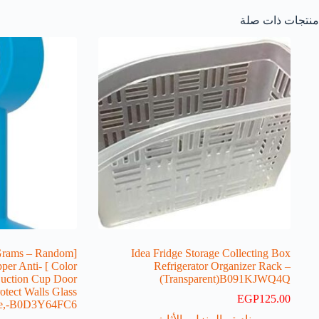
منتجات ذات صلة
6Grams – Random
Idea Fridge Storage Collecting Box
topper Anti-
Refrigerator Organizer Rack –
Suction Cup Door
(Transparent)B091KJWQ4Q
tect Walls Glass
EGP
125.00
le,-B0D3Y64FC6