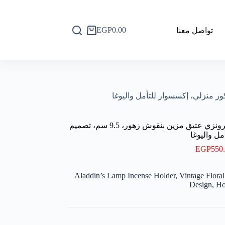
EGP
0.00
تواصل معنا
عربة
التسوق
حامل بخور على شكل مصباح علاء الدين، برونزي عتيق مزين بنقوش زهور، 9.5 سم، تصميم
ل واليوغا
EGP
550
Aladdin’s Lamp Incense Holder, Vintage Flora
Design, Ho