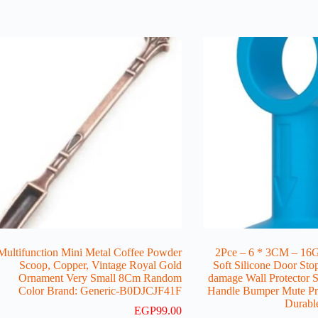
Multifunction Mini Metal Coffee Powder
[2Pce – 6 * 3CM – 1
Scoop, Copper, Vintage Royal Gold
Color ] Soft Silicone Door S
Ornament Very Small 8Cm Random
damage Wall Protector 
Color Brand: Generic-B0DJCJF41F
Handle Bumper Mute Pro
Durab
EGP
99.00