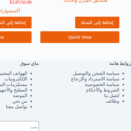
صناديق
,
المنزل والأثاث
EGP
150.00
أكسسوارا
إضافة إلى السلة
إضافة إلى ال
ew
Quick View
روابط هامة
ماي سوق
سياسة الشحن والتوصيل
الهواتف المحمو
سياسة الاسترداد والإرجاع
الإلكترونيات
سياسة الخصوصية
مستلزمات الم
الشروط والأحكام
المطبخ والأجهز
اتصل بنا
الموضة
وظائف
من نحن
تواصل معنا
لا
توجد