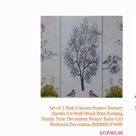
Set of 3 Pink Unicorn Posters Nursery
Quotes Art Wall Wood Print Painting
Nordic Style Decorative Picture Baby Girl
Bedroom Decoration-B09MPLFW8P
EGP
365.00