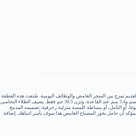
ديم تمزج بين السحر الغامض والوظائف اليومية. صُنعت هذه القطعة
ذات التفاصيل الجميلة بنقوش زهرية معقدة وسحابية ميمونة، وتتميز بغطاء قابل للإزالة وقاعدة قاعدة قوية، يبلغ طولها 9.5 سم وارتفاعها 5.8 سم و3.4 سم عند القاعدة، وتزن 30.5 جم فقط. يضيف الطلاء النحاسي
وغا، أو التأمل، أو ببساطة كلمسة منزلية زخرفية. تصميمه المدمج
ؤكد أن حامل بخور المصباح الغامض هذا سوف يأسر انتباهك. إضافة