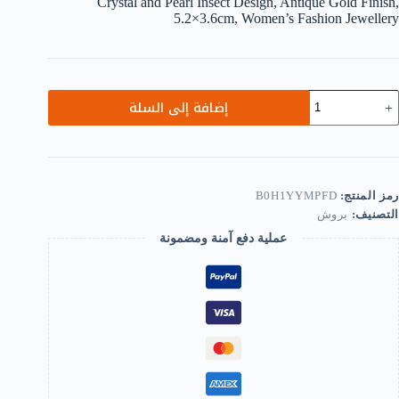
Crystal and Pearl Insect Design, Antique Gold Finish,
5.2×3.6cm, Women’s Fashion Jewellery
مية
إضافة إلى السلة
روش
حلة
تيق
رصع
أحجار
لراين،
رمز المنتج:
B0H1YYMPFD
صميم
التصنيف:
بروش
شرة
عملية دفع آمنة ومضمونة
ن
لكريستال
لأزرق
اللؤلؤ،
لاء
هبي
تيق،
5.
3.
م،