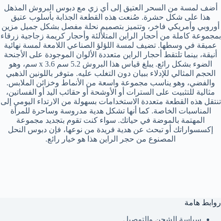
أضف لمسة من السحر العتيق إلى أي زي مع دبوس البروش المذهل
هذا على شكل حشرة. صُنعت هذه القطعة الجذابة بأسلوب عتيق
أوروبي وأمريكي فاخر، وتتميز بتصميم نحلة مفصل بشكل جميل مزين
بمجموعة كاملة من أحجار الراين المتلألئة وأحجار كريمة زجاجية زرقاء
عميقة في وسطها. تضيف لمسة اللؤلؤ الصناعي اللامعة لمسة نهائية
أنيقة، بينما تلتقط أحجار الراين متعددة الألوان الموجودة على الأجنحة
الضوء بشكل رائع. يبلغ قياس هذا البروش 5.2 سم x 3.6 سم، وهو
الحجم المثالي للإدلاء ببيان دون التغلب عليه. متوفر باللونين الذهبي
والفضي، وهو يناسب مجموعة واسعة من الأنماط وخزائن الملابس.
مثالية للتثبيت على السترات أو الأوشحة أو حقائب اليد أو الفساتين،
تنتقل هذه القطعة متعددة الاستخدامات بسهولة من الارتداء اليومي إلى
المناسبات الخاصة. كما أنها تشكل هدية مدروسة وساحرة للمرأة
المهتمة بالموضة في حياتك. سواء كنت تقوم بتجديد مجموعة
إكسسواراتك أو تبحث عن هدية فريدة من نوعها، فإن دبوس النحل
المصنوع من حجر الراين هذا هو خيار رائع.
روابط هامة
سياسة الشحن والتوصيل