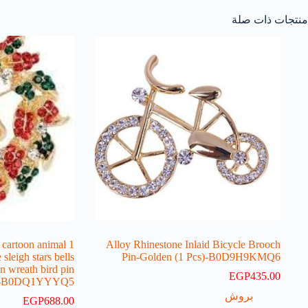
منتجات ذات صلة
e cartoon animal
Alloy Rhinestone Inlaid Bicycle Brooch
sleigh stars bells
Pin-Golden (1 Pcs)-B0D9H9KMQ6
n wreath bird pin
EGP
435.00
S11-B0DQ1YYYQ5
بروش
EGP
688.00