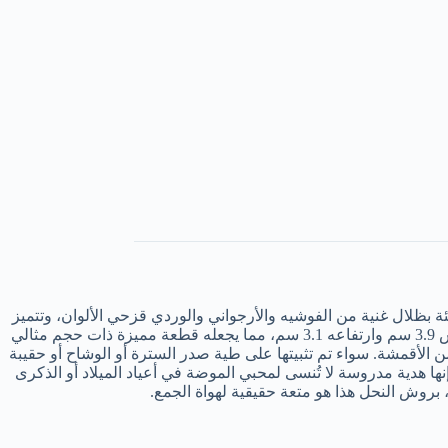
لجذابة ببذخ بأحجار الراين المتلألئة بظلال غنية من الفوشيه والأرجواني والوردي قزحي الألوان، وتتميز
بتفاصيل معقدة عبر أجنحتها وجسمها وقرون الاستشعار —، وكلها موضوعة على لمسة نهائية معدنية دافئة ذات لون ذهبي. يبلغ عرض البروش 3.9 سم وارتفاعه 3.1 سم، مما يجعله قطعة مميزة ذات حجم مثالي
 الأقمشة. سواء تم تثبيتها على طية صدر السترة أو الوشاح أو حقيبة
هدية مدروسة لا تُنسى لمحبي الموضة في أعياد الميلاد أو الذكرى
بروش النحل هذا هو متعة حقيقية لهواة الجمع.