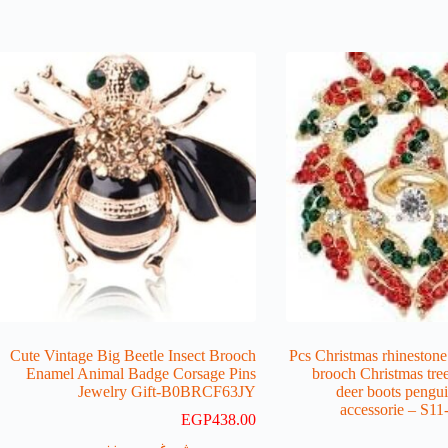
Cute Vintage Big Beetle Insect Brooch
1 Pcs Christmas rhineston
Enamel Animal Badge Corsage Pins
brooch Christmas tree 
Jewelry Gift-B0BRCF63JY
deer boots pengui
accessorie – 
EGP
438.00