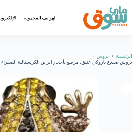
لتجاوز
لى
لمحتوى
الهواتف المحمولة
الإلكترون
الرئيسية
بروش
بروش ضفدع باروكي عتيق، مرصع بأحجار الراين الكريستالية الصفراء والرمادية، مطلي بالذهب العتيق، 3.9 سم، قطع