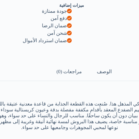
ميزات إضافية
جودة ممتازة
دفع آمن
ضمان الرضا
شحن آمن
ضمان استرداد الأموال
الوصف
مراجعات (0)
مذهل هذا. صُنعت هذه القطعة الجذابة من قاعدة معدنية عتيقة باللون
يم الضفدع المعقد بأقدام مكففة مفصلة بدقة وعيون كريستالية سوداء جريئ
م، وهو ذو حجم مثالي للإدلاء ببيان دون أن يكون ساحقًا. مناسب للرجال والنساء عل
 مناسبة خاصة، يضيف هذا البروش لمسة نهائية أنيقة وغريبة إلى مظهرك
نوعها لمحبي المجوهرات وجامعيها على حد سواء.