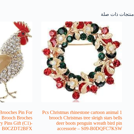
منتجات ذات صلة
Brooches Pin For
1 Pcs Christmas rhinestone cartoon animal
 Brooch Broches
brooch Christmas tree sleigh stars bells
y Pins Gift (C1)-
deer boots penguin wreath bird pin
B0CZDT2BFX
accessorie – S09-B0DQFC7KSW