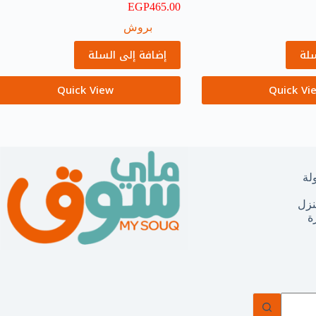
EGP
465.00
بروش
سلة
إضافة إلى السلة
Quick View
Quick Vi
لة
نزل
ة