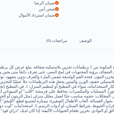
مختلطة)
ضمان الرضا
شحن آمن
ضمان استرداد الأموال
الوصف
مراجعات (0)
 الشفاف برؤية المحتويات في لمح البصر، حتى تعرف دائمًا متى يحين 
لبلاستيكي خفيف الوزن والمتين يجعل هذه البرطمانات حلاً عمليًا للتخزين
جدًا ومتعدد الاستخدامات بفضل شفافيته 
وراً. المسليات والمكسرات: يحافظ على قرمشة “اللب” أو السوداني أو 
بجوار الغسالة. ألعاب الأطفال الصغيرة: ممتازة لتجميع قطع “الليجو”
الطفل حمله لمكان اللعب. أدوات الخياطة أو الأشغ
 أو النوادي. تخزين طعام الحيوانات الأليفة: إذا كان لديك “دراي فود” ل