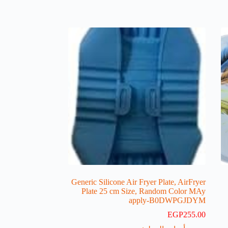
Generic Silicone Air Fryer Plate, AirFryer
Plate 25 cm Size, Random Color MAy
apply-B0DWPGJDYM
EGP
255.00