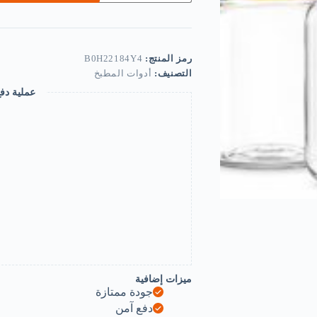
بلاستيكي
شفاف
بغطاء
ومقبض
ملونين،
رمز المنتج:
B0H22184Y4
10
التصنيف:
أدوات المطبخ
×
عملية دف
15
سم،
مجموعة
من
5/10
قطع
للارز
والحبوب
والطعام
الجاف
-
حاوية
ادوات
اضافية
من
ميزات إضافية
ميسوكيج،
جودة ممتازة
(5
دفع آمن
قطع