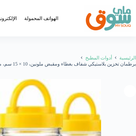
لتجاوز
لى
لمحتوى
الهواتف المحمولة
الإلكترون
الرئيسية
أدوات المطبخ
برطمان تخزين بلاستيكي شفاف بغطاء ومقبض ملونين، 10 × 15 سم، مجموعة من 5/10 قطع للارز والحبوب والطعام الجاف – حاوية ادوات اضافية من ميسوكيج، (5 قطع مختلطة)