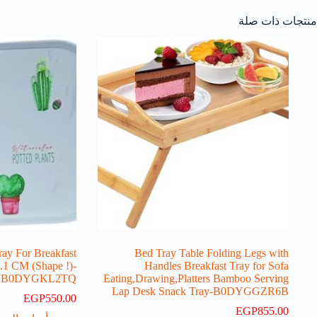
منتجات ذات صلة
ray For Breakfast
Bed Tray Table Folding Legs with
.1 CM (Shape !)-
Handles Breakfast Tray for Sofa
B0DYGKL2TQ
Eating,Drawing,Platters Bamboo Serving
Lap Desk Snack Tray-B0DYGGZR6B
EGP
550.00
EGP
855.00