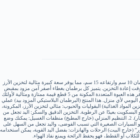
حافظ على مطبخك منظمًا وأغراضك الجافة طازجة مع هذه المجموعة المكونة من 5 برطمانات تخزين بلاستيكية شفافة. يبلغ عرض كل برطمان 10 سم وارتفاعه 15 سم، مما يوفر سعة كبيرة مثالية لتخزين الأرز
وقت إعادة التخزين. يتميز كل برطمان بغطاء أصفر آمن مزود بمقبض
حمل مريح، مما يجعل من السهل تحريك البرطمانات حول مطبخك أو مخزن المؤن. فتحة الفم الواسعة تضمن الملء والغرف بدون مجهود. توفر هذه العبوة المتعددة المكونة من 5 قطع قيمة ممتازة ومثالية لأولئك
 اليومي لأي منزل. هذا المنتج (البرطمان البلاستيكي المزود بيد) عملي
وسهولة حمله. إليك بعض الأفكار لاستخداماته، سواء في المطبخ أو لتنظيم المنزل: 1. في المطبخ (تخزين المواد الغذائية) البقوليات والحبوب: مثالي لتخزين الأرز، المكرونة،
البسكويت بعيدًا عن الرطوبة. التخزين الدقيق والسكر: اليد تجعل من
السهل سحبه من الرفوف العالية في المطبخ واستخدامه أثناء التحضير. المخللات: حجمه مناسب جدًا لعمل مخلل منزلي (مثل الزيتون أو الخيار). 2. التنظيم المنزلي (خارج المطبخ) منظفات الغسيل: يمكنك وضع
 أو السيارات الصغيرة التي تسبب الفوضى، واليد تجعل من السهل على
ال اليدوية: لتنظيم بكرات الخيوط، شرائط الستان، أو أدوات الرسم. 3. استخدامات “أوت دور” (خارج البيت) الرحلات والهانزات: بفضل اليد القوية، يمكن استخدامه
لكلاب أو القطط، فهو يحفظ الرائحة ويمنع نفاذ الهواء.