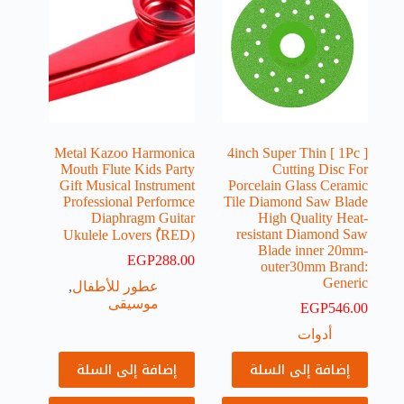
Metal Kazoo Harmonica
[ 1Pc ] 4inch Super Thin
Mouth Flute Kids Party
Cutting Disc For
Gift Musical Instrument
Porcelain Glass Ceramic
Professional Performce
Tile Diamond Saw Blade
Diaphragm Guitar
High Quality Heat-
resistant Diamond Saw
Ukulele Lovers (ٌRED)
Blade inner 20mm-
EGP
288.00
outer30mm Brand:
Generic
عطور للأطفال
,
موسيقى
EGP
546.00
أدوات
إضافة إلى السلة
إضافة إلى السلة