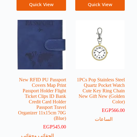
Quick View
Quick View
New RFID PU Passport
1PCs Pop Stainless Steel
Covers Map Print
Quartz Pocket Watch
Passport Holder Flight
Cute Key Ring Chain
Ticket Clips ID Bank
New Gift New (Golden
Credit Card Holder
Color)
Passport Travel
EGP
566.00
Organizer 11x15cm 70G
(Blue)
الساعات
EGP
545.00
الحقائب وحقائب