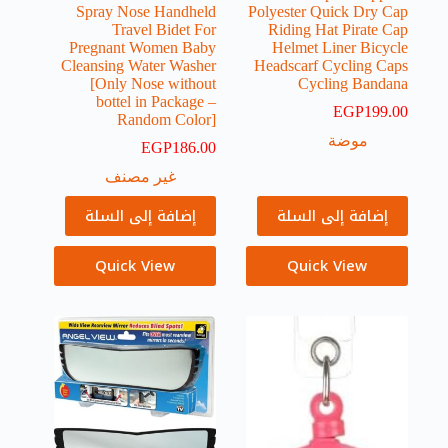
Spray Nose Handheld
Polyester Quick Dry Cap
Travel Bidet For
Riding Hat Pirate Cap
Pregnant Women Baby
Helmet Liner Bicycle
Cleansing Water Washer
Headscarf Cycling Caps
[Only Nose without
Cycling Bandana
bottel in Package –
EGP
199.00
Random Color]
موضة
EGP
186.00
غير مصنف
إضافة إلى السلة
إضافة إلى السلة
Quick View
Quick View