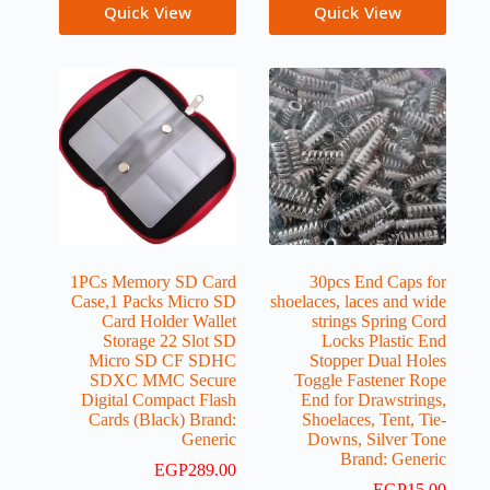
Quick View
Quick View
1PCs Memory SD Card
30pcs End Caps for
Case,1 Packs Micro SD
shoelaces, laces and wide
Card Holder Wallet
strings Spring Cord
Storage 22 Slot SD
Locks Plastic End
Micro SD CF SDHC
Stopper Dual Holes
SDXC MMC Secure
Toggle Fastener Rope
Digital Compact Flash
End for Drawstrings,
Cards (Black) Brand:
Shoelaces, Tent, Tie-
Generic
Downs, Silver Tone
Brand: Generic
EGP
289.00
EGP
15.00