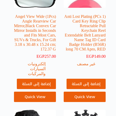
(1Pcs) Angel View Wide
(1 PCs) Anti Lost Plating
Angle Rearview Car
Card Key Ring Clip
Mirror,Black Convex Car
Retractable Pull
Mirror Installs in Seconds
Keychain Reel
and Fits Most Cars,
Extendable Belt Lanyard
SUVs & Trucks, For Gift
Name Tag ID Card
‎3.18 x 30.48 x 15.24 cm;
Badge Holder (B56R)
172.37 G
long 70 CM Apro, RED
EGP
257.00
EGP
149.00
غير مصنف
إلكترونيات
السيارات
والمركبات
إضافة إلى السلة
إضافة إلى السلة
Quick View
Quick View