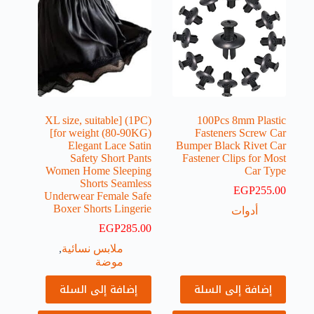
(1PC) [XL size, suitable
100Pcs 8mm Plastic
for weight (80-90KG)]
Fasteners Screw Car
Elegant Lace Satin
Bumper Black Rivet Car
Safety Short Pants
Fastener Clips for Most
Women Home Sleeping
Car Type
Shorts Seamless
EGP
255.00
Underwear Female Safe
Boxer Shorts Lingerie
أدوات
EGP
285.00
ملابس نسائية
,
موضة
إضافة إلى السلة
إضافة إلى السلة