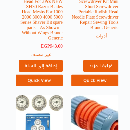
Head For 3Pcs NEW
Screwdriver Kit Mini
SH30 Razor Blades
Short Screwdriver
Head Meshs For 1000
Portable Radish Head
2000 3000 4000 5000
Needle Plate Screwdriver
Series Shaver Bit spare
Repair Sewing Tools
parts – As Shown –
Brand: Generic
Without Wings Brand:
أدوات
Generic
EGP
943.00
غير مصنف
قراءة المزيد
إضافة إلى السلة
Quick View
Quick View