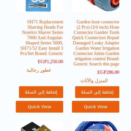
SH71 Replacement
Garden hose connector
Shaving Heads For
(2 Pcs) (3/4 inch) Hose
Norelco Shaver Series
Connector Garden Tools
7000 And Angular-
Quick Connectors Repair
Shaped Series 5000,
Damaged Leaky Adapter
SH71/52 Easy Install 3
Garden Water Irrigation
Pcs/Set Brand: Generic
Connector Joints Garden
irrigation control Brand:
EGP
1,250.00
Generic Search this page
عطور رجالية
EGP
286.00
المنزل والأثاث
إضافة إلى السلة
إضافة إلى السلة
Quick View
Quick View