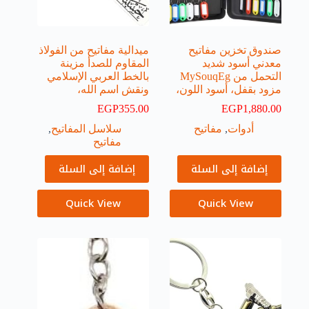
صندوق تخزين مفاتيح
ميدالية مفاتيح من الفولاذ
معدني أسود شديد
المقاوم للصدأ مزينة
التحمل من MySouqEg
بالخط العربي الإسلامي
مزود بقفل، أسود اللون،
ونقش اسم الله،
EGP
355.00
EGP
1,880.00
أدوات
,
مفاتيح
سلاسل المفاتيح
,
مفاتيح
إضافة إلى السلة
إضافة إلى السلة
Quick View
Quick View