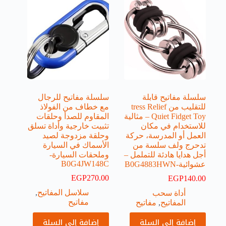
سلسلة مفاتيح قابلة
سلسلة مفاتيح للرجال
للتقليب من tress Relief
مع خطاف من الفولاذ
Quiet Fidget Toy – مثالية
المقاوم للصدأ وحلقات
للاستخدام في مكان
تثبيت خارجية وأداة تسلق
العمل أو المدرسة، حركة
وحلقة مزدوجة لصيد
تدحرج ولف سلسة من
الأسماك في السيارة
أجل هدايا هادئة للتململ –
وملحقات السيارة-
B0G4JW148C
عشوائية-B0G4883HWN
EGP
270.00
EGP
140.00
سلاسل المفاتيح
,
أداة سحب
مفاتيح
المفاتيح
,
مفاتيح
إضافة إلى السلة
إضافة إلى السلة