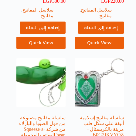
EGP
300.00
EGP
220.00
سلاسل المفاتيح
,
سلاسل المفاتيح
,
مفاتيح
مفاتيح
إضافة إلى السلة
إضافة إلى السلة
Quick View
Quick View
سلسلة مفاتيح إسلامية
سلسلة مفاتيح مصنوعة
أنيقة على شكل قلب
من فول الصويا والبازلاء
مزينة بالكريستال -
من شركة Squeeze-a-
B0G2JKVYQZ
bean للهواتف المحمولة