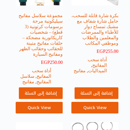
بكرة شارة قابلة للسحب،
مجموعة سلاسل مفاتيح
حامل شارة شفاف مع
سيليكونية مرحة
مشبك تمساح دوار
برسومات كرتونية (3
للأطباء والممرضات
قطع) – شخصيات
والمعلمين والطلاب
كاريكاتورية مضحكة –
وموظفي المكاتب
حلقات مفاتيح متينة
للحقائب وحقائب الظهر
EGP
255.00
ومفاتيح السيارة
أداة سحب
EGP
250.00
المفاتيح
,
الميداليات
,
مفاتيح
أداة سحب
المفاتيح
,
سلاسل
المفاتيح
,
مفاتيح
إضافة إلى السلة
إضافة إلى السلة
Quick View
Quick View