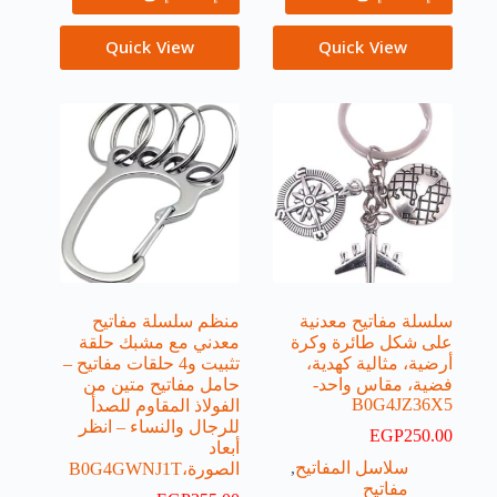
Quick View
Quick View
سلسلة مفاتيح معدنية
منظم سلسلة مفاتيح
على شكل طائرة وكرة
معدني مع مشبك حلقة
أرضية، مثالية كهدية،
تثبيت و4 حلقات مفاتيح –
فضية، مقاس واحد-
حامل مفاتيح متين من
B0G4JZ36X5
الفولاذ المقاوم للصدأ
للرجال والنساء – انظر
EGP
250.00
أبعاد
سلاسل المفاتيح
,
الصورة،B0G4GWNJ1T
مفاتيح