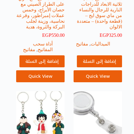
ثلاثية الابعاد للدراجات
على الطراز الصيني مع
النارية للرجال والنساء
حصان الأبراج، وخمس
من ماي سوق ايج –
عملات إمبراطور، وقرعة
(قطعة واحدة) – متعددة
نحاسية، وزينة لجلب
الالوان
البركة والثروة، هدية
EGP
550.00
EGP
325.00
الميداليات
,
مفاتيح
أداة سحب
المفاتيح
,
مفاتيح
إضافة إلى السلة
إضافة إلى السلة
Quick View
Quick View