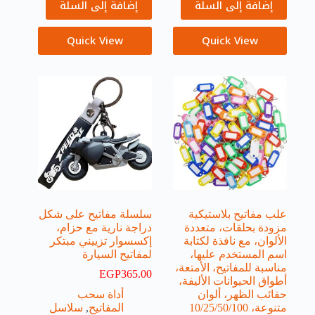
إضافة إلى السلة
إضافة إلى السلة
Quick View
Quick View
علب مفاتيح بلاستيكية
سلسلة مفاتيح على شكل
مزودة بحلقات، متعددة
دراجة نارية مع حزام،
الألوان، مع نافذة لكتابة
إكسسوار تزييني مبتكر
اسم المستخدم عليها،
لمفاتيح السيارة
مناسبة للمفاتيح، الأمتعة،
EGP
365.00
أطواق الحيوانات الأليفة،
حقائب الظهر، ألوان
أداة سحب
متنوعة، 10/25/50/100
المفاتيح
,
سلاسل