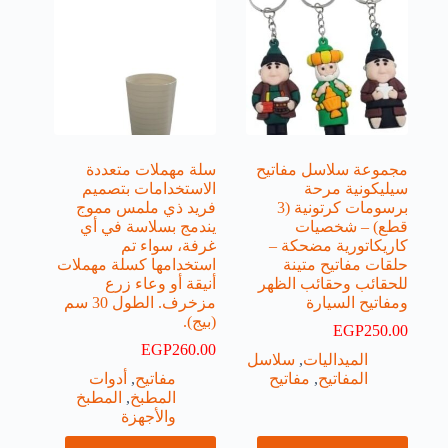
مجموعة سلاسل مفاتيح
سلة مهملات متعددة
سيليكونية مرحة
الاستخدامات بتصميم
برسومات كرتونية (3
فريد ذي ملمس مموج
قطع) – شخصيات
يندمج بسلاسة في أي
كاريكاتورية مضحكة –
غرفة، سواء تم
حلقات مفاتيح متينة
استخدامها كسلة مهملات
للحقائب وحقائب الظهر
أنيقة أو وعاء زرع
ومفاتيح السيارة
مزخرف. الطول 30 سم
(بيج).
EGP
250.00
EGP
260.00
الميداليات
,
سلاسل
المفاتيح
,
مفاتيح
مفاتيح
,
أدوات
المطبخ
,
المطبخ
والأجهزة