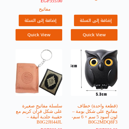
EGP
355.00
مفاتيح
إضافة إلى السلة
إضافة إلى السلة
Quick View
Quick View
(قطعة واحدة) خطاف
سلسلة مفاتيح صغيرة
مفاتيح على شكل بومة –
على شكل قرآن كريم مع
لون أسود 5 سم × 6 سم-
حقيبة جلدية أنيقة –
B0G2JH44JL
B0G2MDQ8F3