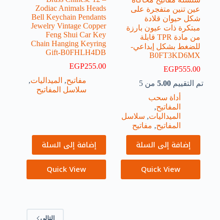
Zodiac Animals Heads
عين تنين متفجرة على
Bell Keychain Pendants
شكل حيوان قلادة
Jewelry Vintage Copper
مبتكرة ذات عيون بارزة
Feng Shui Car Key
من مادة TPR قابلة
Chain Hanging Keyring
للضغط بشكل إبداعي-
Gift-B0FHLH4DB
B0FT3KD6MX
EGP
255.00
EGP
555.00
مفاتيح
,
الميداليات
,
تم التقييم
5.00
من 5
سلاسل المفاتيح
أداة سحب
المفاتيح
,
الميداليات
,
سلاسل
المفاتيح
,
مفاتيح
إضافة إلى السلة
إضافة إلى السلة
Quick View
Quick View
التالي