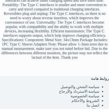
interfaces can achieve faster charging speed and save users time.
Portability: The Type C interfaces is smaller and more convenient to
carry and travel compared to traditional charging interfaces.
Reversibles plug and unplug: The Type C interfaces, so there is no
need to worry about reverse insertion, which improves the
convenience of use. Universality: The Type C interfaces become
popular, with compatibility and the ability to work with multiple
devices, increasing flexibility. Efficient transmission: The Type C
interfaces supports output, which help improve charging efficiency.
Specifications: Component: Metal Size: 34x13mm Package Includes:
1PC Type C Shaver Adapters Note: Please allow 1-3mm error due to
manual measurement. make sure you not mind before bid. Due to the
differences between different monitors, the picture may not reflect the
actual of the item. Thank you!
روابط هامة
سياسة الشحن والتوصيل
سياسة الاسترداد والإرجاع
سياسة الخصوصية
الشروط والأحكام
اتصل بنا